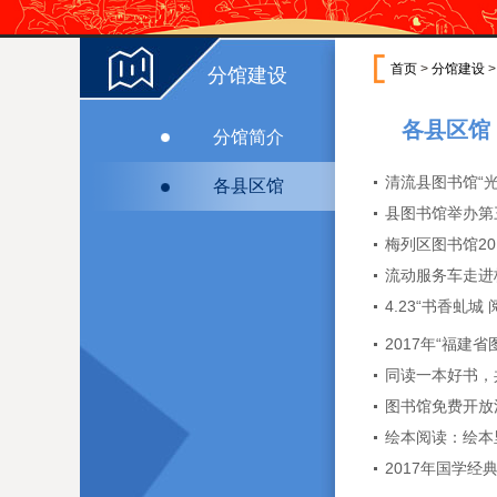
首页
>
分馆建设
分馆建设
各县区馆
分馆简介
清流县图书馆“
各县区馆
县图书馆举办第
梅列区图书馆2
流动服务车走进
4.23“书香虬
2017年“福
同读一本好书，
图书馆免费开放
绘本阅读：绘本
2017年国学