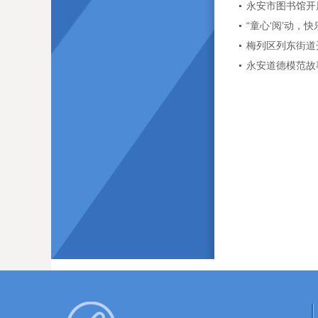
永安市图书馆开
“童心‘阅’动，
梅列区列东街道开
永安道德模范故